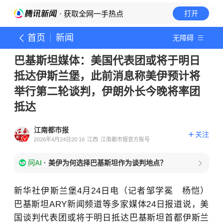
· 获取全网一手热点
打开
首页
新闻
无障碍
巴基斯坦媒体：美国代表团或将于明日
抵达伊斯兰堡，此前消息称美伊预计将
举行第二轮谈判，伊朗外长今晚将率团
抵达
江南都市报
关注
2026年4月24日20:16
江西
江南都市报官方账号
问AI
·
美伊为何选择巴基斯坦作为谈判地点？
新华社伊斯兰堡4月24日电（记者邹学冕 杨恺）
巴基斯坦ARY新闻频道等多家媒体24日报道说，美
国谈判代表团或将于明日抵达巴基斯坦首都伊斯兰