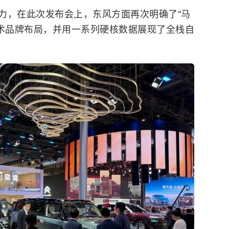
力，在此次发布会上，东风方面再次明确了“马
大技术品牌布局，并用一系列硬核数据展现了全栈自