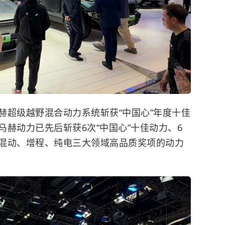
赫超级越野混合动力系统斩获“中国心”年度十佳
赫动力已先后斩获6次“中国心”十佳动力、6
混动、增程、纯电三大领域高品质奖项的动力