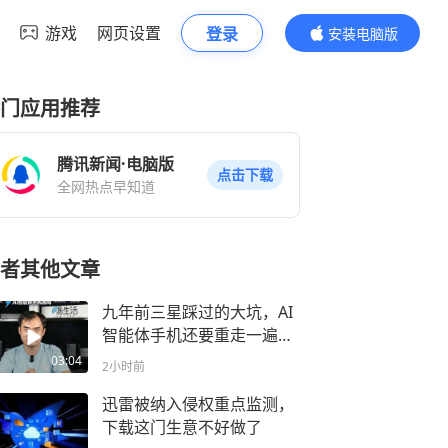
游戏
网页设置
登录
安装电脑版
内容更精彩
门应用推荐
腾讯新闻·电脑版
点击下载
全网热点早知道
者其他文章
九年前三星踩过的大坑，AI
智能体手机还要重走一遍？
AI智能体手机为了合规还是
03:04
2小时前
放弃了极致体验
迅雷被纳入侵权重点监测，
下载这门生意不好做了