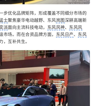
一步优化品牌矩阵，形成覆盖不同细分市场的
猛士
聚焦豪华电动越野、东风
岚图
深耕高端新
奕派
面向主流科技电动，
东风风神
、
东风风
级市场。而在合资品牌方面，
东风日产
、
东风
力，互补共生。