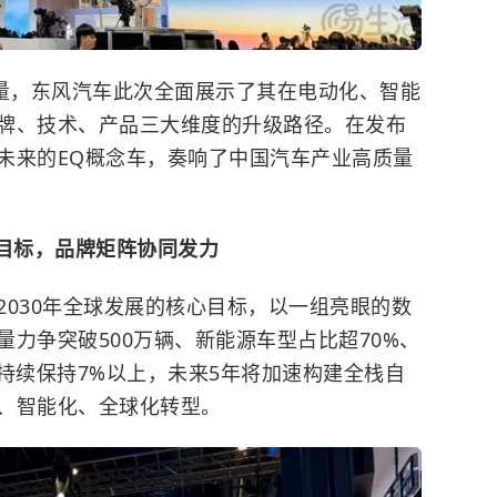
力量，东风汽车此次全面展示了其在电动化、智能
牌、技术、产品三大维度的升级路径。在发布
未来的EQ概念车，奏响了中国汽车产业高质量
目标，品牌矩阵协同发力
2030年全球发展的核心目标，以一组亮眼的数
力争突破500万辆、新能源车型占比超70%、
持续保持7%以上，未来5年将加速构建全栈自
、智能化、全球化转型。