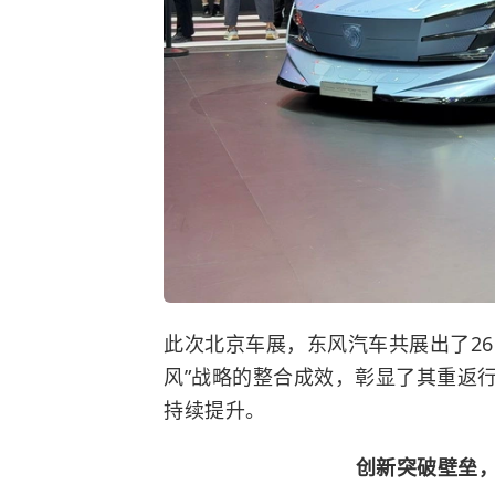
此次北京车展，东风汽车共展出了26
风”战略的整合成效，彰显了其重返
持续提升。
创新突破壁垒