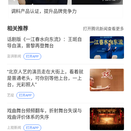
调料产品认证，提升品牌竞争力
相关推荐
打开腾讯新闻查看更多
话剧版《一江春水向东流》：王斑自
导自演，曾黎再登舞台
澎湃新闻
打开APP
“北京人艺的演员走在大街上，看着就
是普通老头，可你别等他上台，一上
台，光彩照人”
艺绽
打开APP
戏曲舞台频频翻车，折射舞台失误与
戏曲评价体系的失序
上观新闻
打开APP