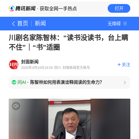
· 获取全网一手热点
打开
首页
新闻
无障碍
川剧名家陈智林：“读书没读书，台上瞒
不住”｜“书”适圈
封面新闻
关注
2026年4月24日19:59
四川
封面新闻官方账号
问AI
·
陈智林如何用表演诠释阅读的生命力？