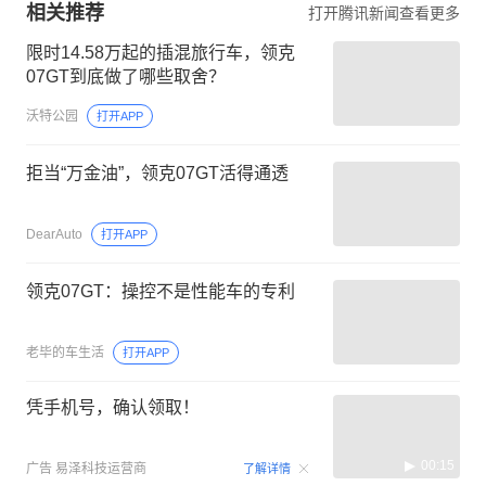
相关推荐
打开腾讯新闻查看更多
限时14.58万起的插混旅行车，领克
07GT到底做了哪些取舍？
沃特公园
打开APP
拒当“万金油”，领克07GT活得通透
DearAuto
打开APP
领克07GT：操控不是性能车的专利
老毕的车生活
打开APP
凭手机号，确认领取！
00:15
广告
易泽科技运营商
了解详情