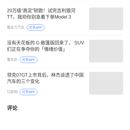
20万级“高定”轿跑！试完吉利银河
TT，我劝你别急着下单Model 3
螺丝刀汽车
打开APP
没有天花板的 G 敞篷版回来了， SUV
们正在争夺你的「情绪价值」
董车会
打开APP
领克07GT上市背后，林杰谈透了中国
汽车的三个变化
亿欧网
打开APP
评论