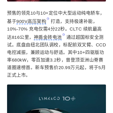
预售的领克10与10+定位中大型运动纯电轿车，
基于
900V高压架构
打造，支持极速补能，
10%-70% 充电仅需4分22秒。CLTC 续航最高
达816公里，
神盾金砖电池
通过超国标安全测
试。底盘由纽北团队调校，标配前双叉臂、CCD
电控减振，兼顾运动与舒适。其中10+四驱版功
率680kW，零百加速3.2秒，曾登顶亚洲山脊赛
道圈速榜首。新车预售价20.99万元起，将于5月
正式上市。