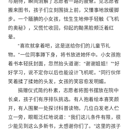
与期待，瞬间消解了志愿者一路的疲惫。见志愿者
搬来图书，孩子们立刻围拢上前，又懂事地放缓脚
步。一个腼腆的小女孩，怯生生地伸手轻触《飞机
的奥秘》，又慌忙收回，仰起的黝黑脸颊泛着红
晕。
“喜欢就拿着吧，这是送给你们的儿童节礼
物。”一位同事蹲下身，将书放进她怀中。小女孩抱
着书本轻抚封面，忽然抬头道谢：“谢谢姐姐！”“好
好学习，说不定你以后也能设计飞机呢。”同行伙伴
笑着揉了揉她的头发，女孩的笑容愈发明媚。
捐赠仪式简约朴素，志愿者将图书摆放在院中
长桌，孩子们有序排队挑选。有人抱着绘本喜笑颜
开，有人围聚一处探讨科普读物。几位白发老人伫
立一旁，眼眶泛红地说道：“我们这儿条件有限，很
少能见到这么多新书，太感谢你们了。”这里的孩子