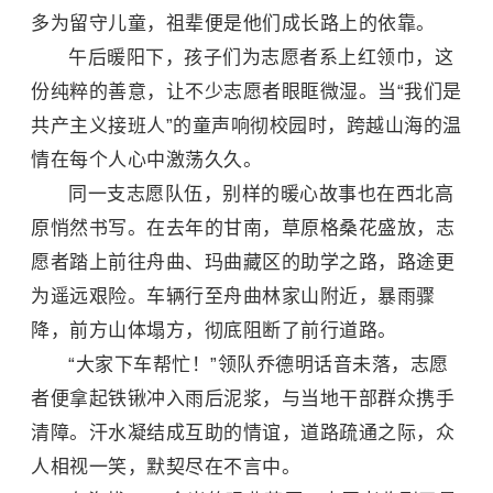
多为留守儿童，祖辈便是他们成长路上的依靠。
午后暖阳下，孩子们为志愿者系上红领巾，这
份纯粹的善意，让不少志愿者眼眶微湿。当“我们是
共产主义接班人”的童声响彻校园时，跨越山海的温
情在每个人心中激荡久久。
同一支志愿队伍，别样的暖心故事也在西北高
原悄然书写。在去年的甘南，草原
格桑花
盛放，志
愿者踏上前往舟曲、玛曲藏区的助学之路，路途更
为遥远艰险。车辆行至舟曲林家山附近，暴雨骤
降，前方山体塌方，彻底阻断了前行道路。
“大家下车帮忙！”领队乔德明话音未落，志愿
者便拿起铁锹冲入雨后泥浆，与当地干部群众携手
清障。汗水凝结成互助的情谊，道路疏通之际，众
人相视一笑，默契尽在不言中。