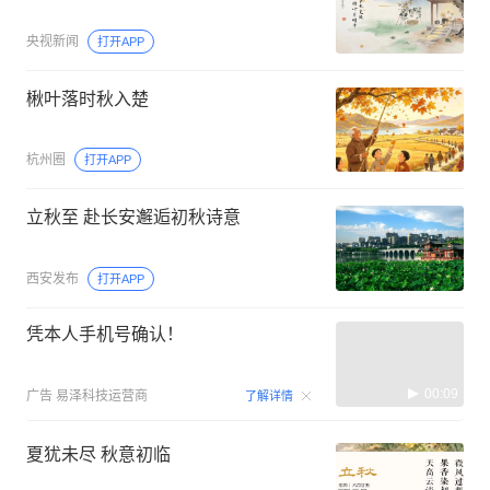
央视新闻
打开APP
楸叶落时秋入楚
杭州圈
打开APP
立秋至 赴长安邂逅初秋诗意
西安发布
打开APP
凭本人手机号确认！
00:09
广告
易泽科技运营商
了解详情
夏犹未尽 秋意初临