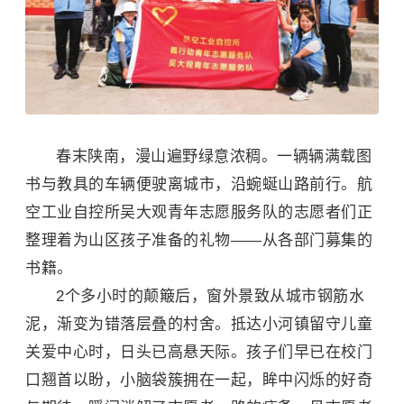
春末陕南，漫山遍野绿意浓稠。一辆辆满载图
书与教具的车辆便驶离城市，沿蜿蜒山路前行。航
空工业自控所吴大观青年志愿服务队的志愿者们正
整理着为山区孩子准备的礼物——从各部门募集的
书籍。
2个多小时的颠簸后，窗外景致从城市钢筋水
泥，渐变为错落层叠的村舍。
抵达小河镇留守儿童
关爱中心时，日头已高悬天际。孩子们早已在校门
口翘首以盼，小脑袋簇拥在一起，眸中闪烁的好奇