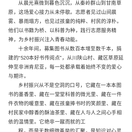
从晨光熹微到暮色沉沉，从秦岭群山到甘南草
原，这场爱心接力从未停歇。志愿者见过山间晨
雾、暴雨塌方，也见过孩童的纯粹、村民的淳朴。
他们以书籍为桥、以科普为种，践行志愿服务精
神，为乡村振兴注入青春动能。
十余年间，募集图书从数百本增至数千本，捐
建的“520本好书传阅点”，从川陕山村、藏区草原延
伸至非洲肯尼亚，每一处都承载着始终不变的爱心
与期许。
乡村振兴从不是空洞的口号，它藏在一本本图
书的墨香里、藏在一堂堂科普的微光里、藏在一件
件衣物的暖意里、藏在孩童捧书时的笑颜里、藏在
村民家中醇香的酥油茶里、藏在人与人之间心手相
依的温情里。它绝非一蹴而就的
工
程，而是无数细微善举的汇聚，是知识对心灵