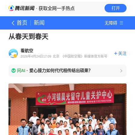
· 获取全网一手热点
打开
首页
新闻
无障碍
从春天到春天
看航空
关注
2026年4月24日17:09
北京
《中国航空报》新媒体官方账号
问AI
·
爱心接力如何代代相传结出硕果？