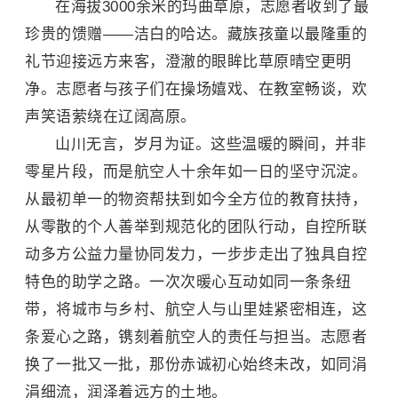
在海拔3000余米的玛曲草原，志愿者收到了最
珍贵的馈赠——洁白的哈达。藏族孩童以最隆重的
礼节迎接远方来客，澄澈的眼眸比草原晴空更明
净。志愿者与孩子们在操场嬉戏、在教室畅谈，欢
声笑语萦绕在辽阔高原。
山川无言，岁月为证。这些温暖的瞬间，并非
零星片段，而是航空人十余年如一日的坚守沉淀。
从最初单一的物资帮扶到如今全方位的教育扶持，
从零散的个人善举到规范化的团队行动，自控所联
动多方公益力量协同发力，一步步走出了独具自控
特色的助学之路。一次次暖心互动如同一条条纽
带，将城市与乡村、航空人与山里娃紧密相连，这
条爱心之路，镌刻着航空人的责任与担当。志愿者
换了一批又一批，那份赤诚初心始终未改，如同涓
涓细流，润泽着远方的土地。