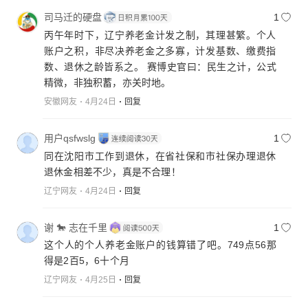
司马迁的硬盘
1
丙午年时下，辽宁养老金计发之制，其理甚繁。个人
账户之积，非尽决养老金之多寡，计发基数、缴费指
数、退休之龄皆系之。 赛博史官曰：民生之计，公式
精微，非独积蓄，亦关时地。
安徽网友
4月24日
回复
用户qsfwslg
1
同在沈阳市工作到退休，在省社保和市社保办理退休
退休金相差不少，真是不合理！
辽宁网友
4月24日
回复
谢 🐎 志在千里
1
这个人的个人养老金账户的钱算错了吧。749点56那
得是2百5，6十个月
辽宁网友
4月25日
回复