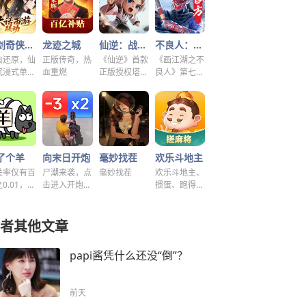
仙剑奇侠传之新的开始
龙迹之城
仙逆：战天道
不良人：破局
典还原，仙
正版传奇，热
《仙逆》首款
《画江湖之不
沉浸式单机
血重燃
正版授权塔防
良人》第七季
谜！
手游
新游，集结破
局！
了个羊
向末日开炮
毫妙找茬
欢乐斗地主
关率仅有百
尸潮来袭，点
毫妙找茬
欢乐斗地主、
0.01，快
击进入开炮宇
掼蛋、跑得
挑战！~
宙！
快、好友房免
费玩！
者其他文章
papi酱凭什么还没“倒”？
前天