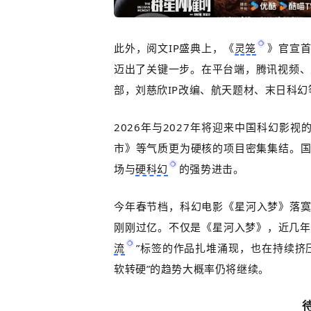
此外，阅文
IP
盛典上，《
灵笼
》官宣
迈出了关键一步。在平台端，腾讯视频、
部，刘慈欣
IP
改编、航天题材、末日科幻
2026
年与
2027
年将迎来中国科幻影视
市》等气质更为硬核的项目密集集结。
场与
硬科幻
的强势进击。
今年春节档，科幻电影《星河入梦》落
刚刚过亿。不仅是《星河入梦》，近几年
流
”标签的作品扎堆涌现，也在持续挤
软转硬”的趋势大概率仍将继续。