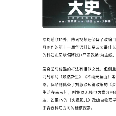
除刘慈欣
IP
外，腾讯视频还储备了改编
月创作的第十一届华语科幻星云奖最佳
的科幻布局以“硬科幻
+
严肃改编”为主线
爱奇艺与优酷的打法有相似之处，但侧
同时布局《焕然新生》《不动天坠山》等
略。优酷则储备了刘慈欣短篇改编的《
生活在南京》，剧集以无线电为媒介构
达。芒果
TV
的《火星孤儿》改编自物理
于青春科幻方向的硬核探索。