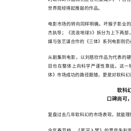
世界观经得起推敲的作品。
电影市场的转向同样明确。坏猴子影业
杰执导；《流浪地球
3
》拆分为上下两部
媒与
张艺谋
合作的《
三体
》系列电影则仍
从剧集到电影，以刘慈欣作品为代表的
目也在整体上向科学严谨性靠拢。这一
体》市场成功的路径跟随，更是对软科幻
软科
口碑尚可，
复盘过去几年软科幻的市场表现，就能理
今年春节档，《星河入梦》的票房失利