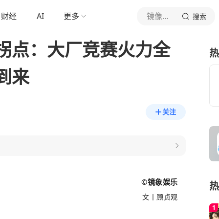
财经
AI
更多
镜像娱乐
搜索
拐点：大厂竞赛火力全
热
到来
关注
©️镜象娱乐
热
文丨顾贞观