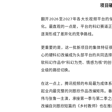
项目
翻开
2026
至
2027
年各大长视频平台的
化。最直观的一点是，平台的科幻赛道
逐渐形成了差异化的竞争路线。
更重要的是，这一批新项目的集体特征很
心的硬科幻改编成为头部平台的共同选
软科幻作品中“科幻为壳、情感为核”的
业级的路径切换。
在这一点上，腾讯视频的布局最为成体
起业内最完整的刘慈欣作品改编矩阵。
伟与张鲁一主演，承接第一季与第二季之
改编自刘慈欣短篇的《乡村教师》也在推