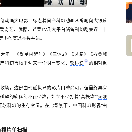
首部动画大电影，标志着国产科幻动画从番剧向大银幕
爱奇艺、优酷、芒果TV几大平台储备科幻剧集近二十
等多条赛道齐头并进。
的大年，《群星闪耀时》《三体
2
》《灵笼》《折叠城
国产科幻市场正迎来一个明显变化：
软科幻
的相对退
寞收场，这部由韩延执导的影片口碑尚可，但最终票房
碰壁的软科幻不在少数，如今不少打着“高概念”“
无限
压软科幻的生存空间。在此背景下，中国科幻影视“由
待播片单扫描