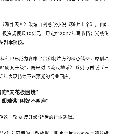
的《赡养天神》改编自刘慈欣小说《赡养上帝》，由韩
，投资规模超
10
亿元，已定档
2027
年春节档；光线传
在剧本阶段。
硬科幻
IP
已成为各家平台和制片方的核心储备，原创项
轮“硬度升级”，既是对《流浪地球》系列与剧版《三
近年表现持续不达预期的行业回应。
幻的“天花板困境”
却难逃“叫好不叫座”
解这一轮“硬度升级”背后的行业逻辑。
是软科幻困境的典型缩影。影片全片
3200多
个视效镜