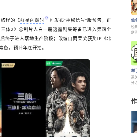
长旅程的《
群星闪耀时
》发布“神秘信号”版预告，正
经
《三体
2
》总制片人白一骢透露剧集筹备已进入第四个
剑
图后终于进入落地生产阶段；改编自雨果奖获奖
IP
《北
解
筹备，预计年底开拍。
羊
通
分之
来
作