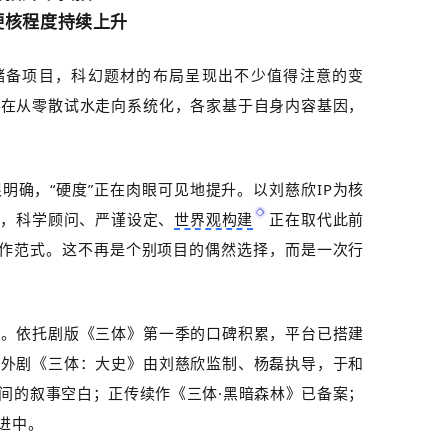
硬核程度持续上升
储备项目，科幻题材的布局呈现出不少值得注意的变
正在从零散试水走向系统化，各家基于自身内容基因，
明确，“硬度”正在肉眼可见地提升。以刘慈欣
IP
为核
择，科学顾问、严谨设定、
世界观构建
正在取代此前
创作范式。这不再是个别项目的偶然选择，而是一次行
系。依托剧版《三体》第一季的口碑积累，平台已搭建
番外剧《三体：大史》由刘慈欣监制、杨磊执导，于和
间的叙事空白；正传续作《三体·黑暗森林》已备案；
进中。