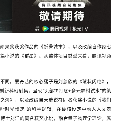
自雨
果奖获奖作品的《折叠城市》，以及
改编自作家七
长篇小说的《群星》
。从整体项目类型来看，腾讯视频
。
重不同。爱奇艺的核心落子是刘慈欣的《球状闪电》，
创新科幻剧集，呈现“头部
IP
打底
+
多元题材试水”的策
梦之海》，以及改编自天瑞说符同名获奖小说的《我们
建“时光慢递”的科学逻辑，在硬核设定中融入人文表
学博士刘洋的同名获奖小说，融合量子物理学理论，属