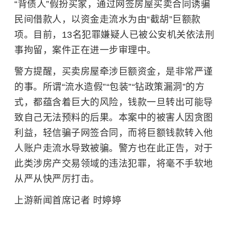
“背债人”假扮买家，通过网签房屋买卖合同诱骗
民间借款人，以资金走流水为由“截胡”巨额款
项。目前，13名犯罪嫌疑人已被公安机关依法刑
事拘留，案件正在进一步审理中。
警方提醒，买卖房屋牵涉巨额资金，是非常严谨
的事。
所谓“
流水造假”“包装”“钻政策漏洞”的方
式，都蕴含着巨大的风险，钱款一旦转出可能导
致自己无法预料的后果。本案中的被害人因贪图
利益，轻信骗子网签合同，而将巨额钱款转入他
人账户走流水导致被骗。警方也在此正告，对于
此类涉房产交易领域的违法犯罪，将毫不手软地
从严从快
严厉打击。
上游新闻首席记者 时婷婷