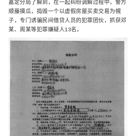
嘉定分局了解到，在一起纠纷调解过程中，警方
顺藤摸瓜，捣毁一个以虚假房屋买卖交易为幌
子，专门诱骗民间借贷人员的犯罪团伙，抓获邓
某、周某等犯罪嫌疑人13名。