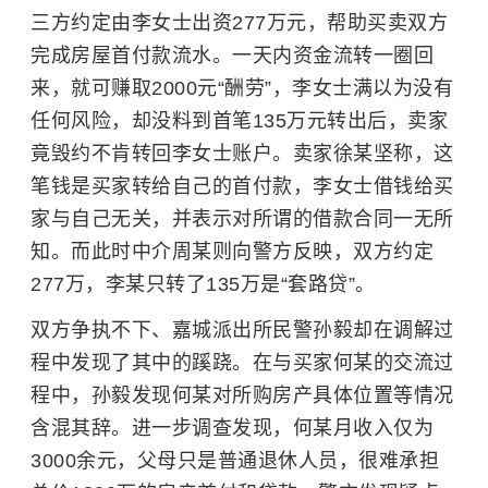
三方约定由李女士出资277万元，帮助买卖双方
完成房屋首付款流水。一天内资金流转一圈回
来，就可赚取2000元“酬劳”，李女士满以为没有
任何风险，却没料到首笔135万元转出后，卖家
竟毁约不肯转回李女士
账户
。卖家徐某坚称，这
笔钱是买家转给自己的首付款，李女士借钱给买
家与自己无关，并表示对所谓的借款合同一无所
知。而此时中介周某则向警方反映，双方约定
277万，李某只转了135万是“套路贷”。
双方争执不下、嘉城派出所民警孙毅却在调解过
程中发现了其中的蹊跷。在与买家何某的交流过
程中，孙毅发现何某对所购房产具体位置等情况
含混其辞。进一步调查发现，何某月收入仅为
3000余元，父母只是普通退休人员，很难承担