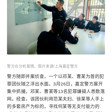
警方在分析案情。图片来源/上海嘉定警方
警方随即并案侦查，一个以邓某、曹某为首的犯
罪团伙随之浮出水面。3月26日，嘉定警方展开
集中抓捕，邓某、曹某
等
13名犯罪嫌疑人悉数落
网。经查，该团伙利用范某夫妇、徐某等人手上
的多套房产为标的，寻找何某等无支付能力的