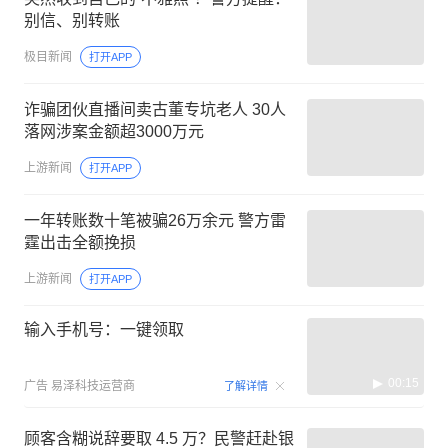
别信、别转账
极目新闻
打开APP
诈骗团伙直播间卖古董专坑老人 30人
落网涉案金额超3000万元
上游新闻
打开APP
一年转账数十笔被骗26万余元 警方雷
霆出击全额挽损
上游新闻
打开APP
输入手机号：一键领取
00:15
广告
易泽科技运营商
了解详情
顾客含糊说辞要取 4.5 万？民警赶赴银