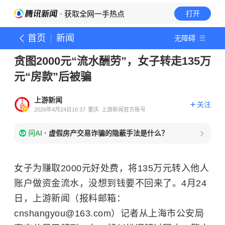
· 获取全网一手热点
打开
首页
新闻
无障碍
贪图2000元“流水酬劳”，女子转走135万
元“房款”后被骗
上游新闻
关注
2026年4月24日16:37
重庆
上游新闻官方账号
问AI
·
虚假房产交易诈骗的隐蔽手法是什么？
女子为赚取2000元好处费，将135
万元
转入他人
账户做资金流水，没想到钱要不回来了。4月24
日，上游新闻（报料邮箱：
cnshangyou@163.com）记者从上海市公安局