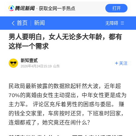
· 获取全网一手热点
打开
首页
新闻
无障碍
男人要明白，女人无论多大年龄，都有
这样一个需求
新知壹贰
关注
2026年4月24日15:19
山东
民政局最新披露的数据掀起轩然大波，近年超
70%的离婚由女性主动提出，中年女性更是成为
主力军。 评论区充斥着男性的困惑与委屈。 赚
的钱全交家里，车房按时还贷，下班准时回家，
连烟都戒了，她究竟还在闹什么？