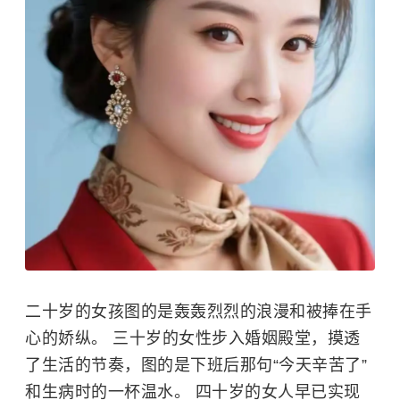
二十岁的女孩图的是轰轰烈烈的浪漫和被捧在手
心的娇纵。 三十岁的女性步入婚姻殿堂，摸透
了生活的节奏，图的是下班后那句“今天辛苦了”
和生病时的一杯温水。 四十岁的女人早已实现