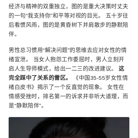
经济与精神的双重独立，图的是重大决策时丈夫
的一句“我支持你”和平等对视的目光。 五十岁往
后看惯风雨，图的是黄昏树下并肩散步的静默陪
伴。
男性总习惯用“解决问题”的思维去应对女性的情
绪宣泄。 当女人抱怨工作委屈时，男人立刻开
启人生导师模式，给出一二三的改进建议。
这
完全踩中了关系的雷区。
《中国35-55岁女性情
绪白皮书》揭示了一个反直觉的现象。 女性在
情感受挫时，排名第一的诉求并非听大道理，而
是“静默陪伴”。