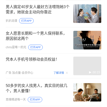
男人搞定40岁女人最好方法喂饱她3个
需求，她就会主动向你靠近
扒扒动漫
打开APP
女人愿意长期和一个男人保持联系，
原因就这两个
chris是唯一的光
打开APP
凭本人手机号领移动会员权益！
00:15
广告
加点量-会员中心
了解详情
50多岁的女人找男人，真实目的就几
个，男人要懂！
思维精进每一天
打开APP