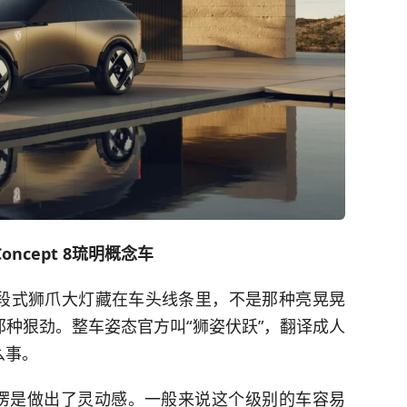
 Concept 8琉明概念车
段式狮爪大灯藏在车头线条里，不是那种亮晃晃
种狠劲。整车姿态官方叫“狮姿伏跃”，翻译成人
么事。
，愣是做出了灵动感。一般来说这个级别的车容易