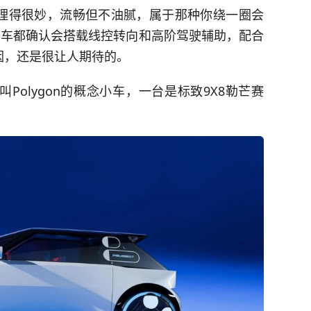
理得很妙，流畅但不油腻，属于那种你绕一圈会
台车都确认会搭载线控转向和高阶驾驶辅助，配合
因，还是很让人期待的。
olygon的概念小车，一台是标致9X8勒芒赛