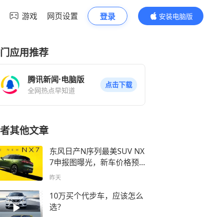
游戏
网页设置
登录
安装电脑版
内容更精彩
门应用推荐
腾讯新闻·电脑版
点击下载
全网热点早知道
者其他文章
东风日产N序列最美SUV NX
7申报图曝光，新车价格预
估15-18万元
昨天
10万买个代步车，应该怎么
选？