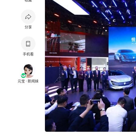
收藏
分享
手机看
元宝 · 新闻妹