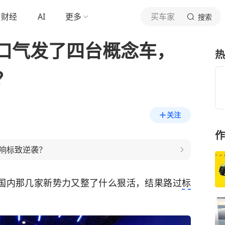
财经
AI
更多
买车家
搜索
口气发了四台概念车，
热
？
关注
作
响标致逆袭？
国内那几家新势力又整了什么狠活，结果路过
标