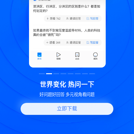
致
世界变化 热问一下
好问题好回答 多元视角看问题
立即下载