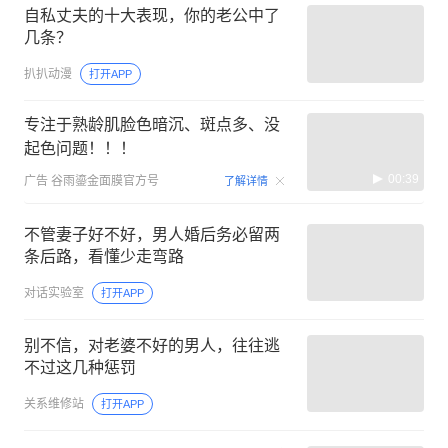
自私丈夫的十大表现，你的老公中了
几条？
扒扒动漫
打开APP
专注于熟龄肌脸色暗沉、斑点多、没
起色问题！！！
00:39
广告
谷雨鎏金面膜官方号
了解详情
不管妻子好不好，男人婚后务必留两
条后路，看懂少走弯路
对话实验室
打开APP
别不信，对老婆不好的男人，往往逃
不过这几种惩罚
关系维修站
打开APP