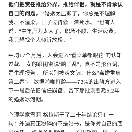
他们把责任推给外界，推给伴侣，就是不肯承认
自己的问题。
“婚姻太压抑了，你总是不理解
我、不温柔，日子过得像一潭死水。 ”也有人
说：“中年压力太大了，职场不顺、生活疲惫，
我只想找个人倾诉放松。 ”
平均17个月后，人会进入“看菜单都眼花”的认知
过载。 女的跟闺蜜说“脑子乱”，真不是形容词，
是生理报告。 所以别被爽文骗：什么“离婚重启
第二春”。 数据啪啪打脸——73%的出轨方进入
下一段后依旧信任崩盘，留下那批则要熬5.2年
的婚姻冰河期。
心理学家雪莉·格拉斯干了二十年结论只有一
句：外遇真正粉碎的不是婚书，是你对自己的底