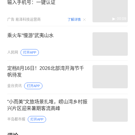
输入手机号：一键认证
00:09
广告
易泽科技运营商
了解详情
乘火车“慢游”武夷山水
人民网
打开APP
定档8月16日！2026北部湾开海节千
帆待发
金台资讯
打开APP
“小而美”文旅场景扎堆，崂山湾乡村振
兴片区迎来暑期客流高峰
半岛都市报
打开APP