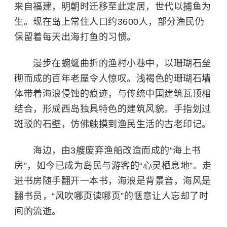
来自福建，明朝时迁移至此定居，世代以捕鱼为
生。现在岛上常住人口约3600人，部分渔民仍
保留着每天出海打鱼的习惯。
漫步在蜿蜒曲折的渔村小巷中，以珊瑚石垒
砌而成的百年老屋令人惊叹。浅褐色的珊瑚石墙
体带着海浪侵蚀的痕迹，与传统中国建筑瓦顶相
结合，形成西岛独具特色的建筑风貌。手指划过
斑驳的石壁，仿佛触摸到渔民生活的古老印记。
海边，由3艘废弃渔船改造而成的“海上书
房”，如今已成为岛民与游客的“心灵栖息地”。走
进书房随手翻开一本书，海浪是背景音，海风是
翻书员，“风吹哪页读哪页”的惬意让人忘却了时
间的流逝。