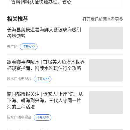
香料调料认证快速办理，省心
相关推荐
打开腾讯新闻查看更多
长海县美景避暑海鲜大餐玻璃海吸引
各地游客
央广网
打开APP
跟着赛事游陵水 | 首届美人鱼潜水世界
杯观赛指南，附陵水吃玩住行全攻略
陵水广播电视台
打开APP
南国都市报关注 | 疍家人“上岸”记：从
下海、耕海到兴海，三代人守同一片
海的三种活法
陵水广播电视台
打开APP