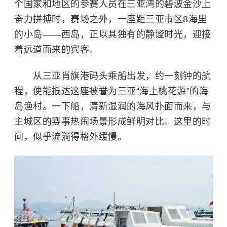
个国家和地区的参赛人员在三亚湾的碧波金沙上
奋力拼搏时，赛场之外，一座距三亚市区8海里
的小岛——西岛，正以其独有的静谧时光，迎接
着远道而来的宾客。
从三亚肖旗港码头乘船出发，约一刻钟的航
程，便能抵达这座被誉为三亚“海上桃花源”的海
岛渔村。一下船，清新湿润的海风扑面而来，与
主城区的赛事热闹场景形成鲜明对比。这里的时
间，似乎流淌得格外缓慢。