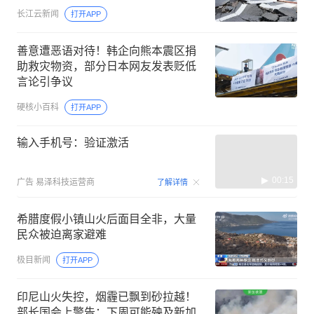
长江云新闻
打开APP
善意遭恶语对待！韩企向熊本震区捐
助救灾物资，部分日本网友发表贬低
言论引争议
硬核小百科
打开APP
输入手机号：验证激活
00:15
广告
易泽科技运营商
了解详情
希腊度假小镇山火后面目全非，大量
民众被迫离家避难
极目新闻
打开APP
印尼山火失控，烟霾已飘到砂拉越！
部长国会上警告：下周可能殃及新加