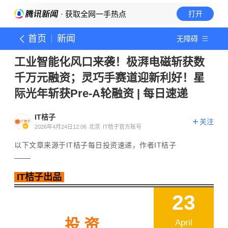
· 获取全网一手热点
打开
首页
新闻
无障碍
工业智能化风口来袭！极湃电磁斩获数
千万元融资；灵巧手赛道迎新利好！星
际光年斩获Pre-A轮融资 | 每日速递
IT桔子
关注
2026年4月24日12:06
北京
IT桔子官方账号
以下文章来源于IT桔子每日投资速递，作者IT桔子
IT桔子出品
23
投资
April