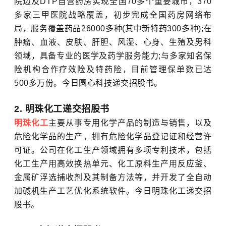
院边及DTP自营药房实现全国70多个重要城市，370
多家三甲医院战略覆盖，初步完成全国药房网络布
局，服务覆盖药品26000多种(其中新特药300多种);在
肿瘤、血液、皮肤、肝胆、风湿、心身、生殖及男科
领域，具备专业的医学及药学服务能力;与多家知名保
险机构合作疗效险及特药险，目前管理保单数已达
500多万份。今日圆心科技递交招股书。
2. 明珠化工递交招股书
明珠化工
主要从事专用化学产品的制造与销售，以及
危险化学品的生产，拥有危险化学品登记证和经营许
可证。公司在化工生产领域拥有多项专利技术，包括
化工生产用高效换热单元、化工原料生产用反应釜、
金属矿浮选捕收剂及其制备方法等，并开发了全自动
加碱机生产工艺优化系统软件。今日明珠化工递交招
股书。