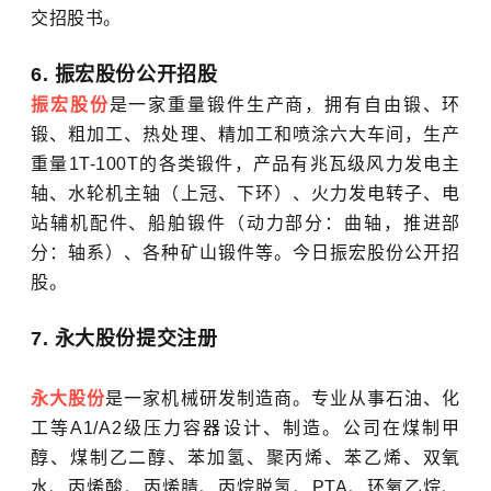
交招股书。
6. 振宏股份公开招股
振宏股份
是一家重量锻件生产商，拥有自由锻、环
锻、粗加工、热处理、精加工和喷涂六大车间，生产
重量1T-100T的各类锻件，产品有兆瓦级风力发电主
轴、水轮机主轴（上冠、下环）、火力发电转子、电
站辅机配件、船舶锻件（动力部分：曲轴，推进部
分：轴系）、各种矿山锻件等。今日振宏股份公开招
股。
7. 永大股份提交注册
永大股份
是一家机械研发制造商。专业从事石油、化
工等A1/A2级压力容器设计、制造。公司在煤制甲
醇、煤制乙二醇、苯加氢、聚丙烯、苯乙烯、双氧
水、丙烯酸、丙烯腈、丙烷脱氢、PTA、环氧乙烷、