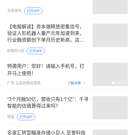
天府发布
打开APP
【电报解读】资本端释放密集信号，
验证人形机器人量产元年加速到来，
行业融资额创下单月历史新高，这家
公司重点布局关节模组与灵巧手
财联社V说
打开APP
特邀用户：您好！请输入手机号，打
开马上使用！
00:15
广告
云启创想运营商
了解详情
“3个月融50亿，营收只有1个亿”：千寻
智能的估值算得过来吗？
何玺
打开APP
名家汇转型瞄准存储小巨人 至誉科技