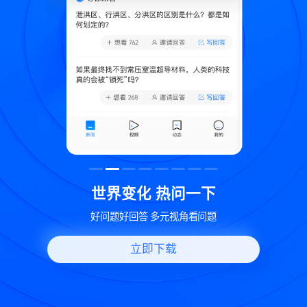
致
世界变化 热问一下
好问题好回答 多元视角看问题
立即下载