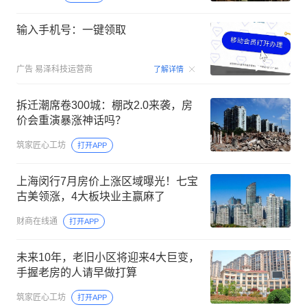
输入手机号：一键领取
00:15
广告
易泽科技运营商
了解详情
拆迁潮席卷300城：棚改2.0来袭，房
价会重演暴涨神话吗？
筑家匠心工坊
打开APP
上海闵行7月房价上涨区域曝光！七宝
古美领涨，4大板块业主赢麻了
财商在线通
打开APP
未来10年，老旧小区将迎来4大巨变，
手握老房的人请早做打算
筑家匠心工坊
打开APP