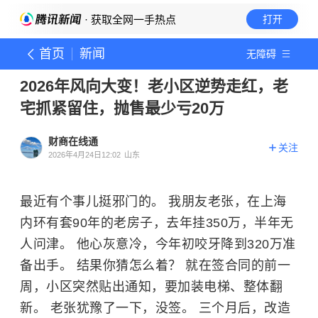
· 获取全网一手热点
打开
首页
新闻
无障碍
2026年风向大变！老小区逆势走红，老
宅抓紧留住，抛售最少亏20万
财商在线通
关注
2026年4月24日12:02
山东
最近有个事儿挺邪门的。 我朋友老张，在上海
内环有套90年的老房子，去年挂350万，半年无
人问津。 他心灰意冷，今年初咬牙降到320万准
备出手。 结果你猜怎么着？ 就在签合同的前一
周，小区突然贴出通知，要加装电梯、整体翻
新。 老张犹豫了一下，没签。 三个月后，改造