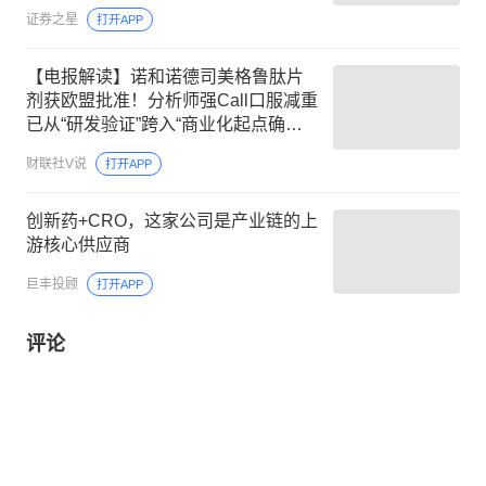
证券之星
打开APP
【电报解读】诺和诺德司美格鲁肽片
剂获欧盟批准！分析师强Call口服减重
已从“研发验证”跨入“商业化起点确
认”，这家公司相关口服片剂在美国递
财联社V说
打开APP
交的IND申请已获批
创新药+CRO，这家公司是产业链的上
游核心供应商
巨丰投顾
打开APP
评论