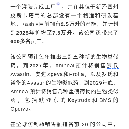
一个
灌装完成工厂
，并在其位于新泽西州
皮斯卡塔韦的总部设有一个制造和研发基
地。Kashiv目前拥有
2.5万升
的产能，并计划
到
2028年
扩增至
7.5万升
。该公司还带来了
600多名
员工。
该公司预计每年推出三到五种新的生物类似
药。到
2027年
，Amneal预计将销售
罗氏
Avastin、
安进
Xgeva和Prolia，以及罗氏和
诺华
的Avastin的生物类似药。到2029年底，
Amneal预计将销售几种重磅药物的生物类似
药，包括
默沙东
的
Keytruda
和BMS的
Opdivo。
在全球仿制药销售额排名前 20 的公司中，