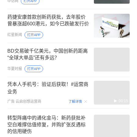
中访网
打开APP
药捷安康首款创新药获批，去年股价
曾暴涨超600港元，如今已跌破发行价
红星新闻
打开APP
BD交易破千亿美元，中国创新药距离
“全球大单品”还有多远？
华夏时报
打开APP
凭本人手机号：验证后获取！#运营商
业务
00:15
广告
云启创想运营商
了解详情
转型阵痛中的通化金马：新药获批补
空白难撑估值修复，并购扩张反遇标
的信用硬伤