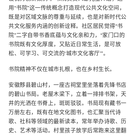
用“书院”这一传统概念打造现代公共文化空间，
既是对区域文脉的尊重与延续，也是对新时代公
共文化服务内涵的创新诠释。社区居民觉得“书
院”二字自带书香底蕴与文化亲和力，“家门口的
书院既有文化厚度，又贴近日常生活，是可放
松、可学习、可交流的‘城市文化客厅’”。
书院精神不仅在城市扎根，也在乡村生长。
安徽黟县碧山村，一座古祠堂里坐落着先锋书店
的碧山书局。老屋木梁下，立着一排排书架，天
井的光洒在书脊上，斑斑驳驳。书局现有藏书一
万册左右，既有在地文化图书，也汇聚当代诗
歌、社科等领域的最新读本，常年举办诗歌、历
史、艺术等活动。村里孩子放学后常跑来这里翻