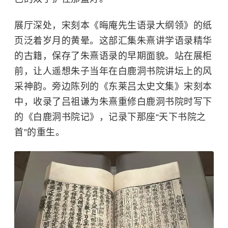
展厅深处，宋刻本《晦庵先生语录大纲领》的纸
页泛着岁月的黄晕。这部汇集
朱熹
讲学语录精华
的古籍，保存了朱熹语录的早期面貌。站在展柜
前，让人遥想朱子当年在
白鹿洞书院
讲坛上的风
采神韵。旁边陈列的《东莱吕太史文集》宋刻本
中，收录了
吕祖谦
为朱熹重修白鹿洞书院时写下
的《白鹿洞书院记》，记录下那座“天下书院之
首”的重生。