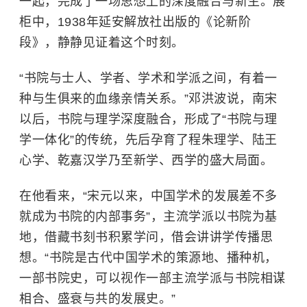
一起，完成了一场思想上的深度融合与新生。展
柜中，1938年延安解放社出版的《论新阶
段》，静静见证着这个时刻。
“书院与士人、学者、学术和学派之间，有着一
种与生俱来的血缘亲情关系。”邓洪波说，
南宋
以后，书院与理学深度融合，形成了“书院与理
学一体化”的传统，先后孕育了程朱理学、陆王
心学、乾嘉汉学乃至新学、西学的盛大局面。
在他看来，“宋元以来，中国学术的发展差不多
就成为书院的内部事务”，主流学派以书院为基
地，借藏书刻书积累学问，借会讲讲学传播思
想。“书院是古代中国学术的策源地、播种机，
一部书院史，可以视作一部主流学派与书院相谋
相合、盛衰与共的发展史。”