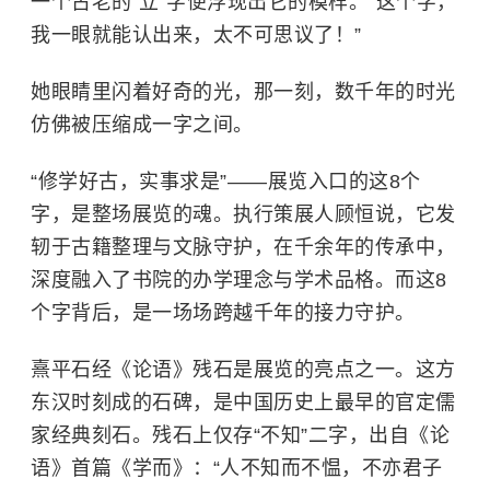
一个古老的“立”字便浮现出它的模样。“这个字，
我一眼就能认出来，太不可思议了！”
她眼睛里闪着好奇的光，那一刻，数千年的时光
仿佛被压缩成一字之间。
“修学好古，实事求是”——展览入口的这8个
字，是整场展览的魂。执行策展人顾恒说，它发
轫于古籍整理与文脉守护，在千余年的传承中，
深度融入了书院的办学理念与学术品格。而这8
个字背后，是一场场跨越千年的接力守护。
熹平石经《论语》残石是展览的亮点之一。这方
东汉时刻成的石碑，是中国历史上最早的官定儒
家经典刻石。残石上仅存“不知”二字，出自《论
语》首篇《学而》：“人不知而不愠，不亦君子