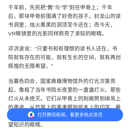
千年前，先民把“教”与“学”刻在甲骨上；千年
后，那块甲骨前围满了好奇的孩子。封龙山的读
书洞里，烛火熏黑的洞顶至今还在；而今天，
VR眼镜里的光影同样照亮了求知的眼睛。
邓洪波说：“只要书和有理想的读书人还在，书
院就有存在的可能，就有生长的空间，就有再创
辉煌的无限希望。”
当暮色四合，国家典籍博物馆外的灯光次第亮
起，像极了当年书院长夜里的一盏盏灯火。那些
灯火从未熄灭。它们从甲骨上的刻痕照到绢帛上
的墨迹，从竹简上的篆隶照到纸本上的印字，最
打开
腾讯新闻，看更多热点资讯
终化作展厅里每一个驻足凝视的身影、每一双渴
望知识的眼睛。