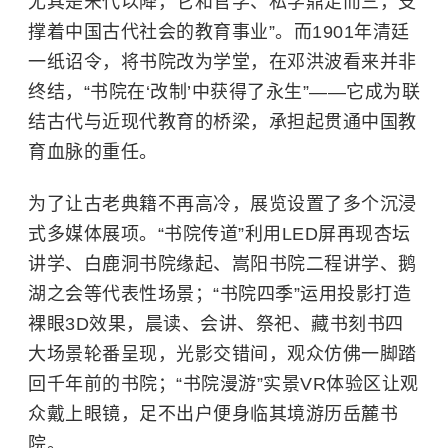
尤其是宋代以降，它和官学、私学鼎足而三，支
撑着中国古代社会的教育事业”。而1901年清廷
一纸诏令，将书院改为学堂，在邓洪波看来并非
终结，“书院在‘改制’中获得了永生”——它成为联
结古代与近现代教育的桥梁，承担起贯通中国教
育血脉的重任。
为了让古老典籍不再高冷，展览设置了多个沉浸
式多媒体展项。“书院传道”利用LED屏再现杏坛
讲学、白鹿洞书院缘起、
嵩阳书院
二程讲学、鹅
湖之会等代表性场景；“书院四季”运用投影打造
裸眼3D
效果，晨读、会讲、祭祀、藏书刻书四
大场景轮番呈现，光影交错间，观众仿佛一脚踏
回千年前的书院；“书院漫游”实景VR体验区让观
众戴上眼镜，足不出户便身临其境游历
岳麓书
院
。