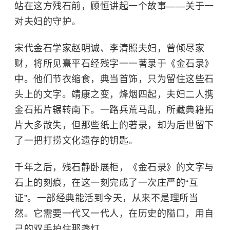
站在这方残石前，顾恒讲起一个故事——关于一
对夫妇的守护。
宋代金石学家
赵明诚
、李清照夫妇，曾倾尽家
财，将所见熹平石经残字一一著录于《金石录》
中。他们节衣缩食，典当首饰，只为留住这些石
头上的文字。靖康之变，烽烟四起，夫妇二人携
金石拓片辗转南下。一路兵荒马乱，所藏典籍拓
片大多散失，但那些纸上的著录，却为后世留下
了一把打捞文化遗存的钥匙。
千年之后，残石静卧展柜，《金石录》的文字与
石上的刻痕，在这一刻完成了一次庄严的“互
证”。一部经典能活到今天，从来不是理所当
然。它需要一代又一代人，在历史的隘口，用自
己的双手护住那盏灯。