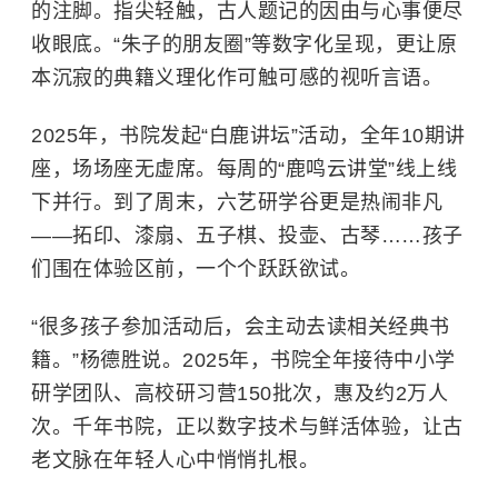
的注脚。指尖轻触，古人题记的因由与心事便尽
收眼底。“朱子的朋友圈”等数字化呈现，更让原
本沉寂的典籍义理化作可触可感的视听言语。
2025年，书院发起“白鹿讲坛”活动，全年10期讲
座，场场座无虚席。每周的“鹿鸣云讲堂”线上线
下并行。到了周末，六艺研学谷更是热闹非凡
——拓印、漆扇、五子棋、投壶、古琴……孩子
们围在体验区前，一个个跃跃欲试。
“很多孩子参加活动后，会主动去读相关经典书
籍。”杨德胜说。2025年，书院全年接待中小学
研学团队、高校研习营150批次，惠及约2万人
次。千年书院，正以数字技术与鲜活体验，让古
老文脉在年轻人心中悄悄扎根。