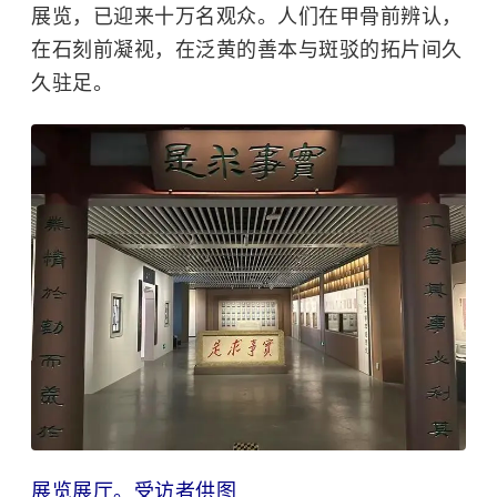
展览，已迎来十万名观众。人们在甲骨前辨认，
在石刻前凝视，在泛黄的善本与斑驳的拓片间久
久驻足。
展览展厅。受访者供图