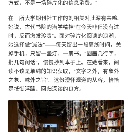
方式，不是一场碎片化的信息消费。”
在一所大学期刊社工作的刘相美对此深有共鸣。
她说，古代书院的治学精神“在今天非但没有过
时，反而愈发珍贵”。面对碎片化阅读的浪潮，
她选择做“减法”——每天留出一段离线时间，关
掉手机，只留一盏灯、一册书。“圈画几行字，
批几句闲话”，慢慢抄到本子上。在她看来，阅
读不该是单纯的知识获取，“文字之外，有象外
之象、味外之旨”。这份澄怀观道的从容，恰恰
是抵御浮躁、回归深读的良方。