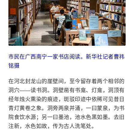
市民在广西南宁一家书店阅读。新华社记者曹祎
铭摄
在河北封龙山的崖壁间，至今留存着两个相邻的
洞穴——读书洞。洞壁凿有书龛、灯龛，洞顶有
经年烛火熏染的痕迹，斑驳印迹中依稀可见昔日
青灯黄卷之象。洞旁两泉并涌，一曰蒙泉，为书
院食饮水源；另一曰墨池，池水色黑如墨。去旧
注新，水色如故，传为古人洗笔处。