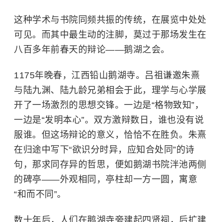
这种学术与书院同频共振的传统，在展览中处处
可见。而其中最生动的注脚，莫过于那场发生在
八百多年前春天的辩论——鹅湖之会。
1175年晚春，江西铅山鹅湖寺。吕祖谦邀朱熹
与陆九渊、陆九龄兄弟相会于此，理学与心学展
开了一场激烈的思想交锋。一边是“格物致知”，
一边是“发明本心”。双方激辩数日，谁也没有说
服谁。但这场辩论的意义，恰恰不在胜负。朱熹
在归途中写下“欲识分时异，应知合处同”的诗
句，那求同存异的哲思，便如鹅湖书院泮池两侧
的碑亭——外观相同，亭柱却一方一圆，寓意
“和而不同”。
数十年后，人们在鹅湖寺旁建起四贤祠，后扩建