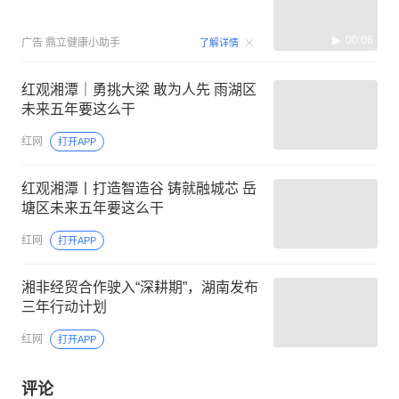
00:06
广告
鼎立健康小助手
了解详情
红观湘潭｜勇挑大梁 敢为人先 雨湖区
未来五年要这么干
红网
打开APP
红观湘潭丨打造智造谷 铸就融城芯 岳
塘区未来五年要这么干
红网
打开APP
湘非经贸合作驶入“深耕期”，湖南发布
三年行动计划
红网
打开APP
评论