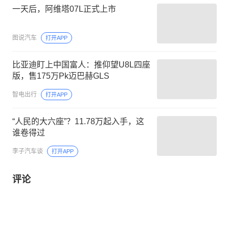
一天后，阿维塔07L正式上市
图说汽车
打开APP
比亚迪盯上中国富人：推仰望U8L四座
版，售175万Pk迈巴赫GLS
智电出行
打开APP
“人民的大六座”？11.78万起入手，这
谁卷得过
李子汽车谈
打开APP
评论