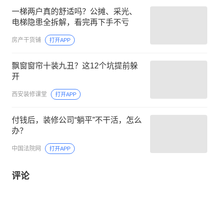
一梯两户真的舒适吗？公摊、采光、
电梯隐患全拆解，看完再下手不亏
房产干货铺
打开APP
飘窗窗帘十装九丑？这12个坑提前躲
开
西安装修课堂
打开APP
付钱后，装修公司“躺平”不干活，怎么
办？
中国法院网
打开APP
评论