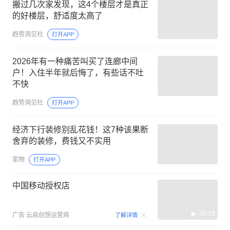
搬过几次家发现，这4个楼层才是真正
的好楼层，舒适度太高了
趋势洞见社
打开APP
2026年有一种痛苦叫买了连廊中间
户！入住半年就后悔了，有些话不吐
不快
趋势洞见社
打开APP
经济下行装修别乱花钱！这7种该果断
舍弃的装修，费钱又不实用
家物
打开APP
中国移动授权店
00:15
广告
云启创想运营商
了解详情