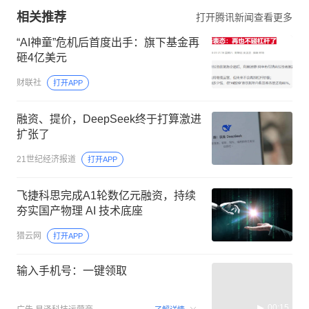
相关推荐
打开腾讯新闻查看更多
“AI神童”危机后首度出手：旗下基金再
砸4亿美元
财联社
打开APP
融资、提价，DeepSeek终于打算激进
扩张了
21世纪经济报道
打开APP
飞捷科思完成A1轮数亿元融资，持续
夯实国产物理 AI 技术底座
猎云网
打开APP
输入手机号：一键领取
00:15