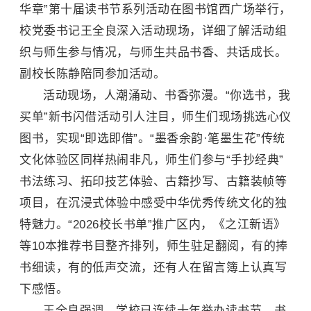
华章”第十届读书节系列活动在图书馆西广场举行，
校党委书记王全良深入活动现场，详细了解活动组
织与师生参与情况，与师生共品书香、共话成长。
副校长
陈静
陪同参加活动。
活动现场，人潮涌动、书香弥漫。“你选书，我
买单”新书闪借活动引人注目，师生们现场挑选心仪
图书，实现“即选即借”。“墨香余韵·笔墨生花”传统
文化体验区同样热闹非凡，师生们参与“手抄经典”
书法练习、拓印技艺体验、古籍抄写、古籍装帧等
项目，在沉浸式体验中感受中华优秀传统文化的独
特魅力。“2026校长书单”推广区内，《之江新语》
等10本推荐书目整齐排列，师生驻足翻阅，有的捧
书细读，有的低声交流，还有人在留言簿上认真写
下感悟。
王全良强调，学校已连续十年举办读书节，书