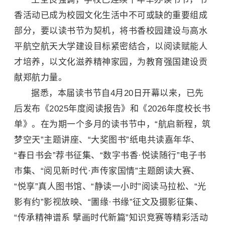
香活动已成为校园文化生活中不可或缺的重要组成
部分，要以读书节为契机，将书香校园建设与高水
平航空航天大学建设目标紧密结合，以阅读赋能人
才培养，以文化滋养精神家园，为教育强国建设贡
献郑航力量。
据悉，本届读书节自4月20日开幕以来，已先
后发布《2025年度阅读报告》和《2026年度校长书
单》。在为期一个多月的读书节中，“航启新程，筑
梦空天”主题讲座、“大奖图书”纸电共读嘉年华、
“春日书会”荐书征集、“数字书香·悦读随行”电子书
市集、“阅见新时代·声传家国情”主题朗读大赛、
“悦享”真人图书馆、“静读一小时”阅读马拉松、“光
影有约”影视放映、“圕缘·书缘”征文及摄影征集、
“传承精神谱系 擘画时代新篇”知识竞赛等精彩活动