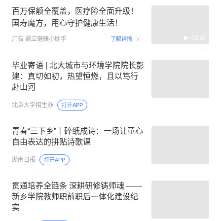
百万保额全覆盖，医疗险全面升级！
国寿魔方，用心守护健康生活！
00:06
广告
鼎立健康小助手
了解详情
毕业寄语 | 北大城市与环境学院院长彭
建：真切如初，热望恒燃，且以笃行
赴山河
北京大学招生办
打开APP
青春“三下乡”｜碎纸成诗：一场让童心
自由表达的拼贴诗歌课
湖南日报
打开APP
贯通培养全链条 深耕研修铸师魂 ——
新乡学院教师职前职后一体化建设纪
实