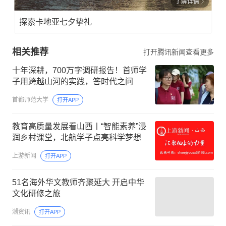
了解详情
探索卡地亚七夕挚礼
相关推荐
打开腾讯新闻查看更多
十年深耕，700万字调研报告！首师学
子用跨越山河的实践，答时代之问
首都师范大学
打开APP
教育高质量发展看山西丨“智能素养”浸
润乡村课堂，北航学子点亮科学梦想
上游新闻
打开APP
51名海外华文教师齐聚延大 开启中华
文化研修之旅
潮资讯
打开APP