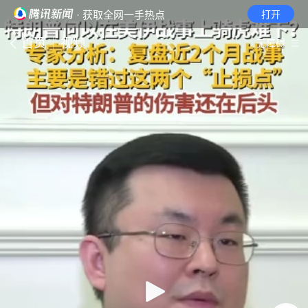
· 获取全网一手热点
打开
首页
视频
无障碍