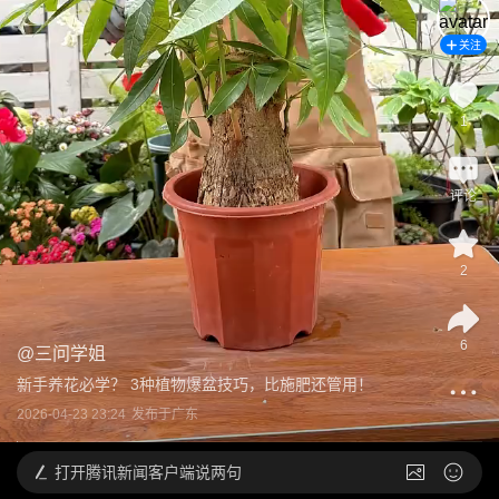
关注
1
评论
2
6
@
三问学姐
新手养花必学？ 3种植物爆盆技巧，比施肥还管用！
2026-04-23 23:24
发布于
广东
打开
腾讯新闻客户端说两句