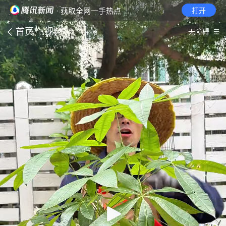
· 获取全网一手热点
打开
首页
视频
无障碍