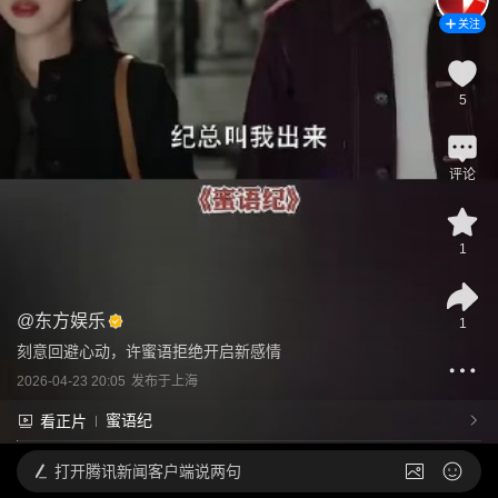
关注
5
评论
1
@
东方娱乐
1
刻意回避心动，许蜜语拒绝开启新感情
2026-04-23 20:05
发布于
上海
蜜语纪
看正片
打开
腾讯新闻客户端说两句