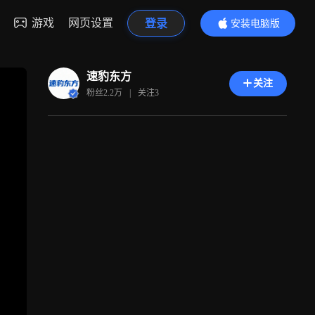
游戏
网页设置
登录
安装电脑版
内容更精彩
速豹东方
关注
粉丝
2.2万
|
关注
3