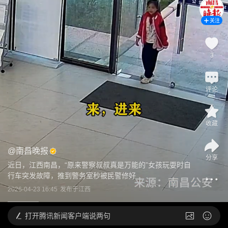
关注
3
评论
收藏
@
南昌晚报
分享
近日，江西南昌，“原来警察叔叔真是万能的”女孩玩耍时自
行车突发故障，推到警务室秒被民警修好
2026-04-23 16:45
发布于
江西
打开
腾讯新闻客户端说两句