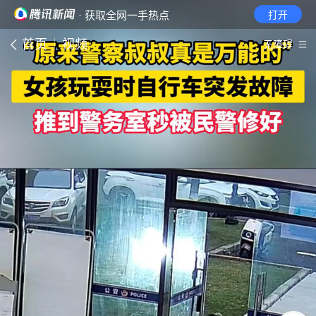
· 获取全网一手热点
打开
首页
视频
无障碍