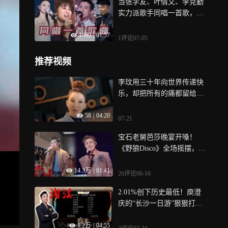
当张学友、叶倩文、李克勤
实力派歌手同唱一首歌，谁
唱功更胜一筹
1699
|
01:57
1评论
07-05
推荐视频
李玟用三十年向世界传递快
乐，却把所有的痛都留给了
自己
58
|
04:20
07-21
宝石老舅芭莎晚宴开嗓！
《野狼Disco》全场摇摆，网
友：7年了这歌还是这么顶！
14.3万
|
01:41
26评论
06-16
2.01%创下历史最低！庾澄
庆的“长沙一日游”狠狠打了
谁的脸!
1.2万
|
04:55