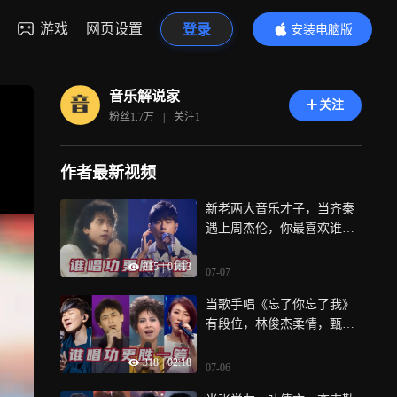
游戏
网页设置
登录
安装电脑版
内容更精彩
音乐解说家
关注
粉丝
1.7万
|
关注
1
作者最新视频
新老两大音乐才子，当齐秦
遇上周杰伦，你最喜欢谁的
音乐风格！
815
|
01:13
07-07
当歌手唱《忘了你忘了我》
有段位，林俊杰柔情，甄妮
嗓音霸气！
318
|
02:18
07-06