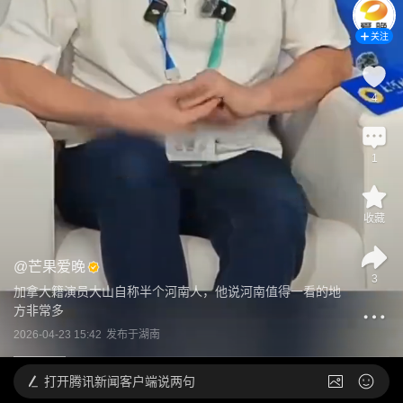
关注
4
1
收藏
@
芒果爱晚
3
加拿大籍演员大山自称半个河南人，他说河南值得一看的地
方非常多
2026-04-23 15:42
发布于
湖南
打开
腾讯新闻客户端说两句