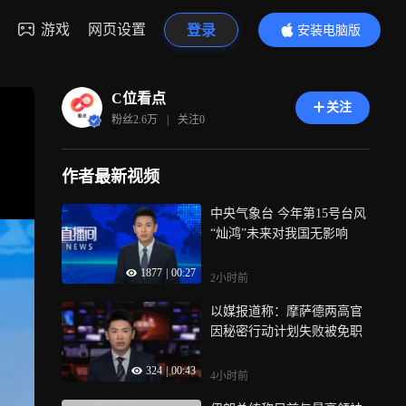
游戏
网页设置
登录
安装电脑版
内容更精彩
C位看点
关注
粉丝
2.6万
|
关注
0
作者最新视频
中央气象台 今年第15号台风
“灿鸿”未来对我国无影响
1877
|
00:27
2小时前
以媒报道称：摩萨德两高官
因秘密行动计划失败被免职
324
|
00:43
4小时前