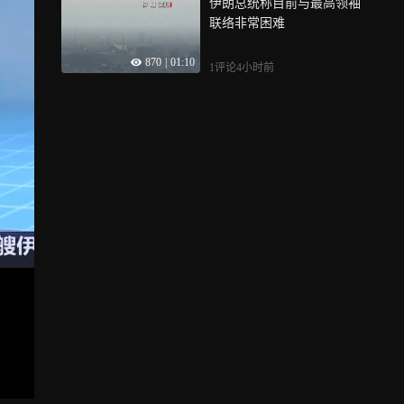
伊朗总统称目前与最高领袖
联络非常困难
870
|
01:10
1评论
4小时前