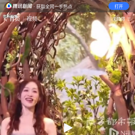
· 获取全网一手热点
打开
首页
视频
无障碍