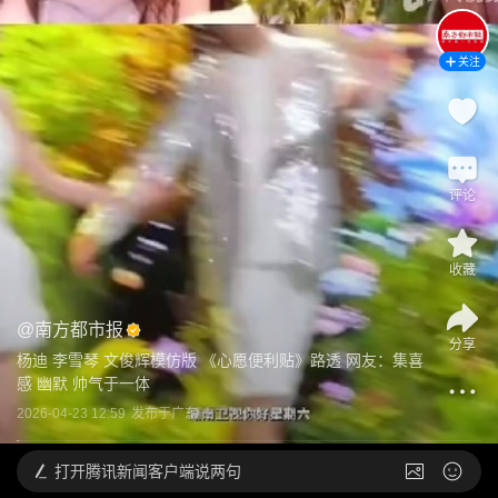
关注
评论
收藏
@
南方都市报
分享
杨迪 李雪琴 文俊辉模仿版 《心愿便利贴》路透 网友：集喜
感 幽默 帅气于一体
2026-04-23 12:59
发布于
广东
打开
腾讯新闻客户端说两句