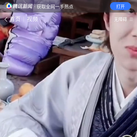
· 获取全网一手热点
打开
首页
视频
无障碍