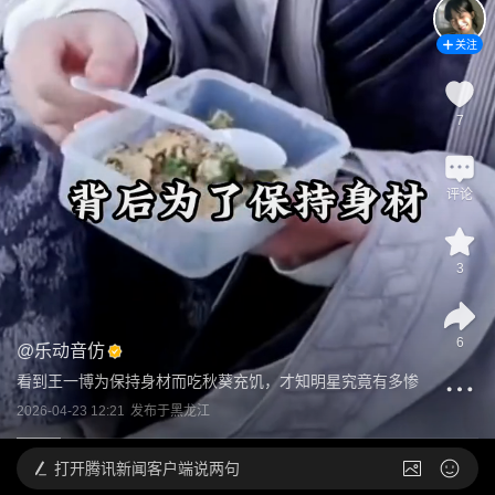
关注
7
评论
3
6
@
乐动音仿
看到王一博为保持身材而吃秋葵充饥，才知明星究竟有多惨
2026-04-23 12:21
发布于
黑龙江
打开
腾讯新闻客户端说两句