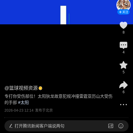
关注
8
4
5
@
篮球视频资源
6
专打你受伤部位！太阳狄龙故意犯规冲撞雷霆亚历山大受伤
的手部
 #
太阳
2026-04-23 12:14
发布于
北京
打开
腾讯新闻客户端说两句