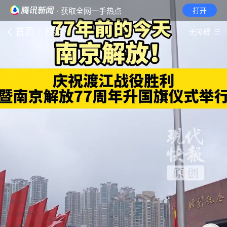
· 获取全网一手热点
打开
首页
视频
无障碍