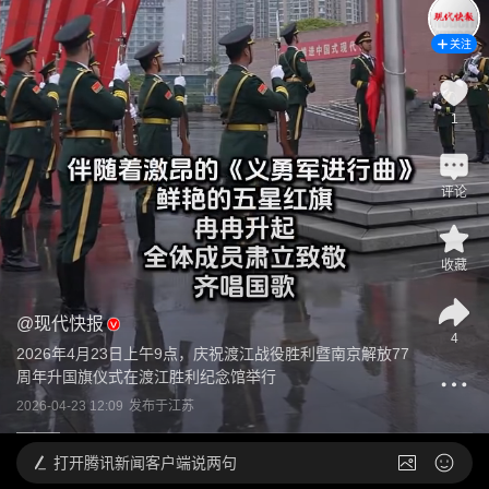
关注
1
评论
收藏
@
现代快报
4
2026年4月23日上午9点，庆祝渡江战役胜利暨南京解放77
周年升国旗仪式在渡江胜利纪念馆举行
2026-04-23 12:09
发布于
江苏
打开
腾讯新闻客户端说两句