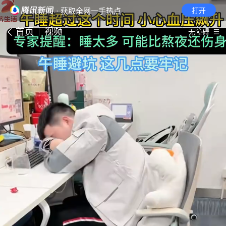
· 获取全网一手热点
打开
首页
视频
无障碍