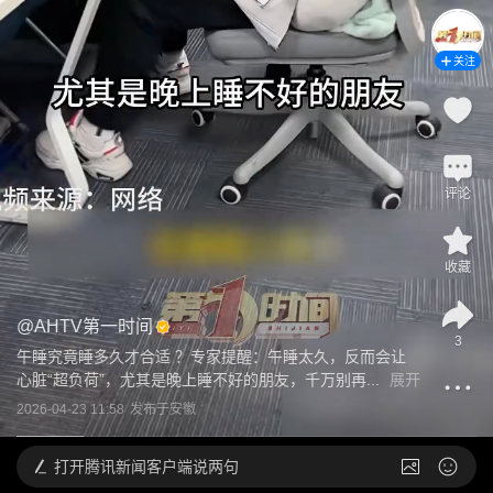
关注
评论
收藏
@
AHTV第一时间
3
午睡究竟睡多久才合适 ？专家提醒：午睡太久，反而会让
心脏“超负荷”，尤其是晚上睡不好的朋友，千万别再...
展开
2026-04-23 11:58
发布于
安徽
打开
腾讯新闻客户端说两句