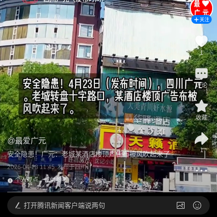
关注
1
评论
收藏
@
最爱广元
1
安全隐患！广元：老城某酒店楼顶广告布被风吹起来了
2026-04-23 11:45
发布于
四川
个人观点，仅供参考
打开
腾讯新闻客户端说两句