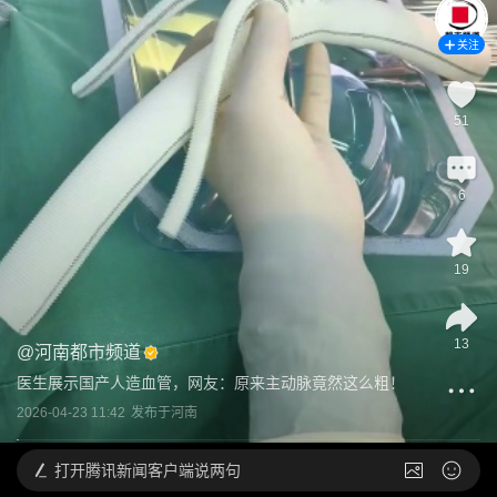
关注
51
6
19
13
@
河南都市频道
医生展示国产人造血管，网友：原来主动脉竟然这么粗！
2026-04-23 11:42
发布于
河南
打开
腾讯新闻客户端说两句