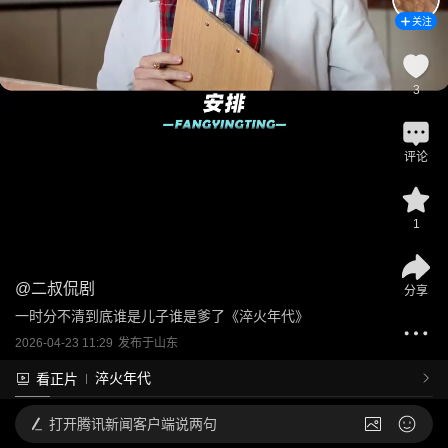
关注
3
评论
1
@
二叔侃剧
分享
一时分不清到底谁是儿子谁是爹了《淬火年代》
2026-04-23 11:29
发布于
山东
淬火年代
看正片
打开
腾讯新闻客户端说两句