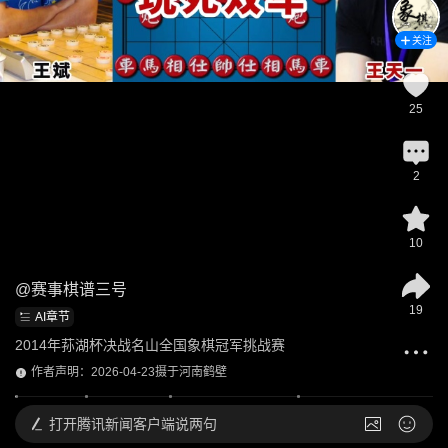
关注
25
2
10
@
赛事棋谱三号
19
AI章节
2014年荪湖杯决战名山全国象棋冠军挑战赛
作者声明：2026-04-23摄于河南鹤壁
打开
腾讯新闻客户端说两句