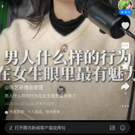
关注
5
评论
4
@
陈艺新情商管理
4
男人什么样的行为在女生眼里最有魅力
2026-04-23 11:20
发布于
山西
作者声明：个人观点，仅供参考
打开
腾讯新闻客户端说两句