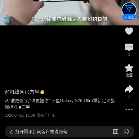
关注
1
收藏
@
机锋网官方号
1
从“谁更强”到“谁更懂你” 三星Galaxy S26 Ultra重新定义旗
舰标准
 #
三星
2026-04-23 11:09
发布于
广东
打开
腾讯新闻客户端说两句