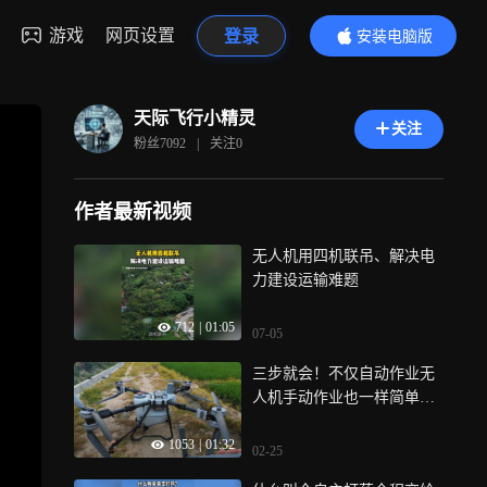
游戏
网页设置
登录
安装电脑版
内容更精彩
天际飞行小精灵
关注
粉丝
7092
|
关注
0
作者最新视频
无人机用四机联吊、解决电
力建设运输难题
712
|
01:05
07-05
三步就会！不仅自动作业无
人机手动作业也一样简单易
上手
1053
|
01:32
02-25