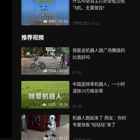
什么叫全自主打药全程交给
飞机，无需管控!
1905
|
01:10
1评论
2025-12-22
推荐视频
我能说机器人跳广场舞跳的
比我好吗
1284
|
00:06
07-02
中国造除草机器人，一小时
清除10万株杂草
1.8万
|
00:18
07-28
机器人跑起来了 网友：你的
专属快板“哒哒哒”来了
6733
|
00:12