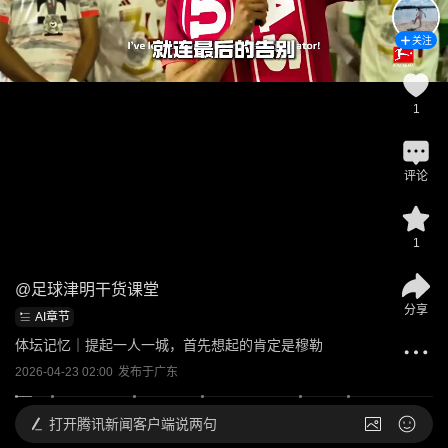
关注
1
评论
1
@
足球津明干货课堂
分享
AI章节
体坛记忆｜提起一人一城，首先想起的肯定是穆勒
2026-04-23 02:00
发布于
广东
打开
腾讯新闻客户端说两句