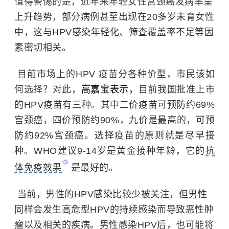
值得警惕的是，近年来年轻女性宫颈癌发病率呈
上升趋势，部分病例甚至出现在20多岁未育女性
中，这与HPV感染年轻化、筛查覆盖率不足等因
素密切相关。
目前市场上的HPV 疫苗分各种价型，市民该如
何选择？对此，
高嘉宝表示，
目前我国批准上市
的HPV疫苗有三种。其中二价疫苗可预防约69%
宫颈癌，四价预防约90%，九价是最高的，可预
防约92%宫颈癌。选择疫苗的原则就是尽早接
种。WHO建议9-14岁是黄金接种年龄，它的
抗
体免疫效果
是最好的。
当前，男性的HPV感染比较少被关注，但男性
同样会发生高危型HPV的持续感染而导致恶性肿
瘤以及相关的疾病。男性感染HPV后，也可能将