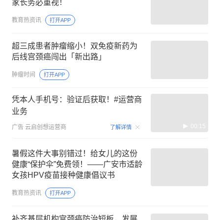
家长务必重视！
教育热资讯
打开APP
超三成患者肿瘤缩小！双免疫新药为
后线宫颈癌闯出「新出路」
肿瘤时间
打开APP
凭本人手机号：验证后获取！#运营商
业务
00:15
广告
云启创想运营商
了解详情
暑假这件大事别错过！给女儿的这份
健康“保护伞”免费领！——广安市适龄
女孩HPV疫苗接种健康倡议书
教育热资讯
打开APP
补齐基层机构宫颈癌防治短板，发展