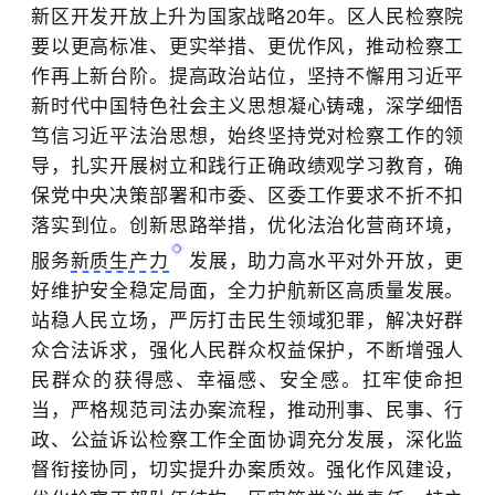
新区开发开放上升为国家战略20年。区人民检察院
要以更高标准、更实举措、更优作风，推动检察工
作再上新台阶。提高政治站位，坚持不懈用习近平
新时代中国特色社会主义思想凝心铸魂，深学细悟
笃信习近平法治思想，始终坚持党对检察工作的领
导，扎实开展树立和践行正确政绩观学习教育，确
保党中央决策部署和市委、区委工作要求不折不扣
落实到位。创新思路举措，优化法治化营商环境，
服务
新质生产力
发展，助力高水平对外开放，更
好维护安全稳定局面，全力护航新区高质量发展。
站稳人民立场，严厉打击民生领域犯罪，解决好群
众合法诉求，强化人民群众权益保护，不断增强人
民群众的获得感、幸福感、安全感。扛牢使命担
当，严格规范司法办案流程，推动刑事、民事、行
政、公益诉讼检察工作全面协调充分发展，深化监
督衔接协同，切实提升办案质效。强化作风建设，