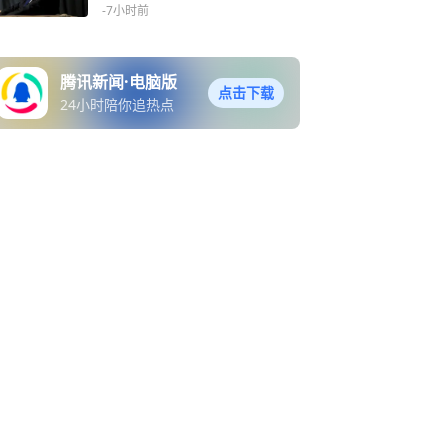
-7小时前
腾讯新闻·电脑版
点击下载
24小时陪你追热点