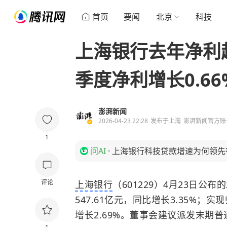
首页
要闻
北京
科技
上海银行去年净利超
季度净利增长0.66
澎湃新闻
2026-04-23 22:28
发布于
上海
澎湃新闻官方账
1
问AI
·
上海银行科技贷款增速为何领先
评论
上海银行
（601229）4月23日公布
547.61亿元，同比增长3.35%；
增长2.69%。董事会建议派发末期普