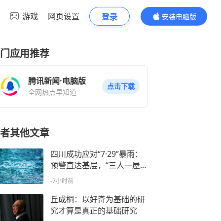
游戏
网页设置
登录
安装电脑版
内容更精彩
门应用推荐
腾讯新闻·电脑版
点击下载
全网热点早知道
者其他文章
四川成功应对“7·29”暴雨：
预警直达基层，“三人一屋”
压实责任
-7小时前
丘成桐：以好奇为基础的研
究才算是真正的基础研究