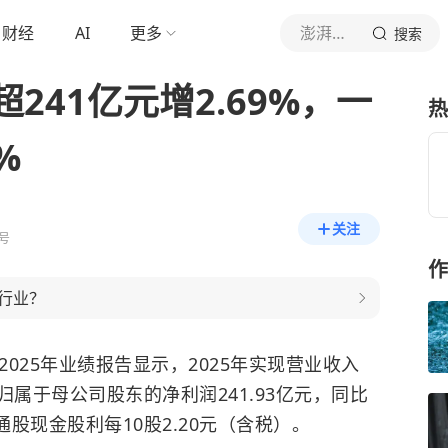
财经
AI
更多
澎湃新闻
搜索
241亿元增2.69%，一
热
%
关注
号
作
行业？
的2025年业绩报告显示，2025年实现营业收入
实现归属于母公司股东的净利润241.93亿元，同比
通股现金股利每10股2.20元（含税）。