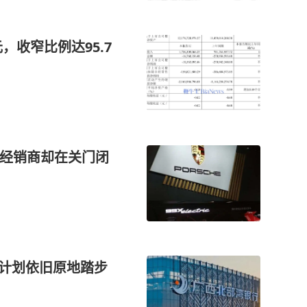
，收窄比例达95.7
国经销商却在关门闭
O计划依旧原地踏步