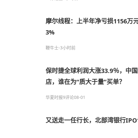
摩尔线程：上半年净亏损1156万元
3%
鞭牛士
-3小时前
保时捷全球利润大涨33.9％，中
店，谁在为“质大于量”买单？
华夏时报
9评论
08-01
又送走一任行长，北部湾银行IP