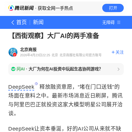
· 获取全网一手热点
打开
首页
新闻
无障碍
【西街观察】大厂AI的两手准备
北京商报
关注
2026年4月23日22:25
北京
北京商报社有限公司官方账号
问AI
·
大厂为何在AI投资中玩起生态协同游戏？
DeepSeek
释放融资意愿，“堵在门口送钱”的
场面在意料之中。最新市场消息近日刷屏，腾讯
与阿里巴巴正就投资这家大模型明星公司展开洽
谈。
DeepSeek让资本垂涎，好的AI公司从来就不缺