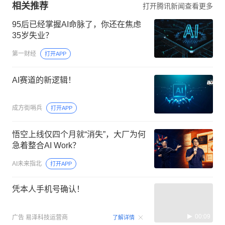
相关推荐
打开腾讯新闻查看更多
95后已经掌握AI命脉了，你还在焦虑
35岁失业？
第一财经
打开APP
AI赛道的新逻辑！
成方街哨兵
打开APP
悟空上线仅四个月就“消失”，大厂为何
急着整合AI Work？
AI未来指北
打开APP
凭本人手机号确认！
00:09
广告
易泽科技运营商
了解详情