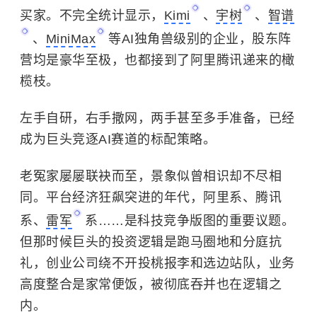
买家。不完全统计显示，
Kimi
、
宇树
、
智谱
、
MiniMax
等AI独角兽级别的企业，股东阵
营均是豪华至极，也都接到了阿里腾讯递来的橄
榄枝。
左手自研，右手撒网，两手甚至多手准备，已经
成为巨头竞逐AI赛道的标配策略。
老冤家屡屡联袂而至，景象似曾相识却不尽相
同。平台经济狂飙突进的年代，阿里系、腾讯
系、
雷军
系……是科技竞争版图的重要议题。
但那时候巨头的投资逻辑是跑马圈地和分庭抗
礼，创业公司绕不开投桃报李和选边站队，业务
高度整合是家常便饭，被彻底吞并也在逻辑之
内。