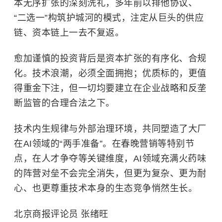
本无序扩张的深刻洗礼，多年前以排他协议、
“二选一”构筑护城河的模式，注定从巨头的供应
链、资本链上一去不复返。
愈加谨慎的投资背后是资本扩张的有序化、合规
化。技术浪潮，必须全面拥抱；优质标的，更值
得重金下注，但一切均要建立在企业战略和
反垄
断
监管的合理合法之下。
技术内生规律与外部治理环境，共同塑造了大厂
在AI领域的“两手准备”。在春晚营销等特别节
点，在人才争夺等关键维度，AI领域充满火药味
的阵营对垒不会完全消失，但更为复杂、更为耐
心、也更尊重技术本身的生态竞争悄然生长。
北京商报评论员 张绪旺