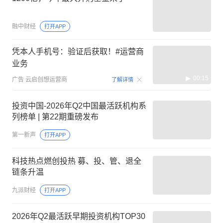
融中财经
打开APP
凭本人手机号：验证后获取！#运营商
业务
00:15
广告
云启创想运营商
了解详情
投资中国-2026年Q2中国最活跃机构系
列榜单 | 第22期重磅发布
第一新声
打开APP
科技热点燃创投热 募、投、管、退全
链条升温
九派财经
打开APP
2026年Q2最活跃早期投资机构TOP30